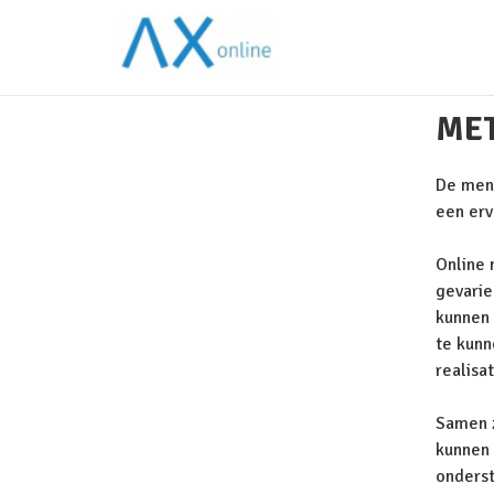
MET
De mens
een erv
Online 
gevarie
kunnen 
te kunn
realisa
Samen z
kunnen 
onderst